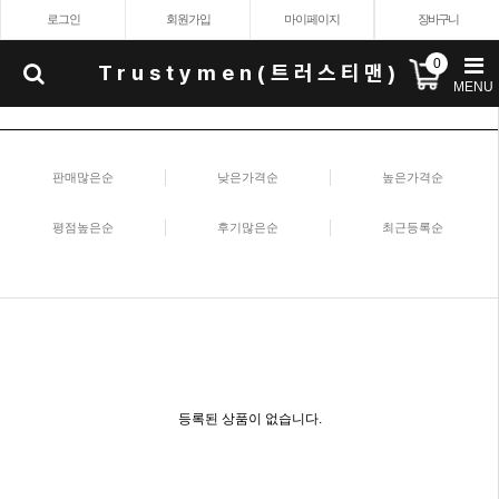
로그인
회원가입
마이페이지
장바구니
0
Trustymen(트러스티맨)
MENU
판매많은순
낮은가격순
높은가격순
평점높은순
후기많은순
최근등록순
등록된 상품이 없습니다.