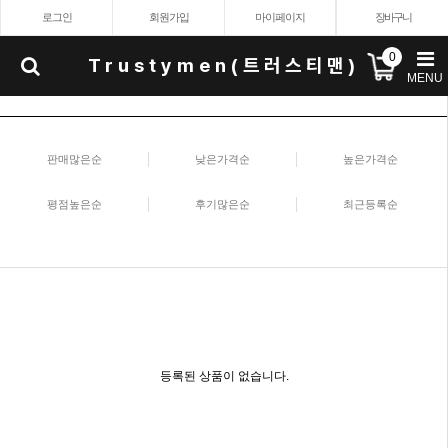
로그인
회원가입
마이페이지
장바구니
0
Trustymen(트러스티맨)
MENU
판매많은순
낮은가격순
높은가격순
평점높은순
후기많은순
최근등록순
등록된 상품이 없습니다.