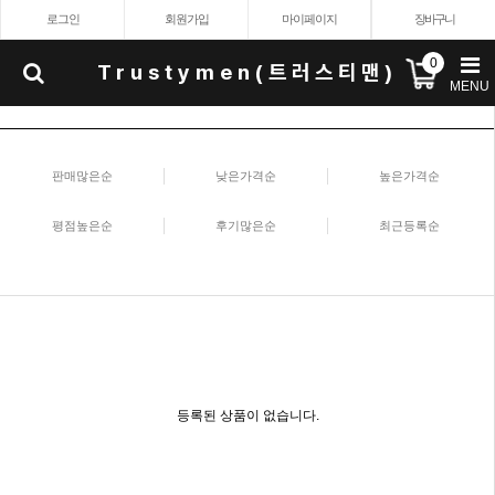
로그인
회원가입
마이페이지
장바구니
0
Trustymen(트러스티맨)
MENU
판매많은순
낮은가격순
높은가격순
평점높은순
후기많은순
최근등록순
등록된 상품이 없습니다.