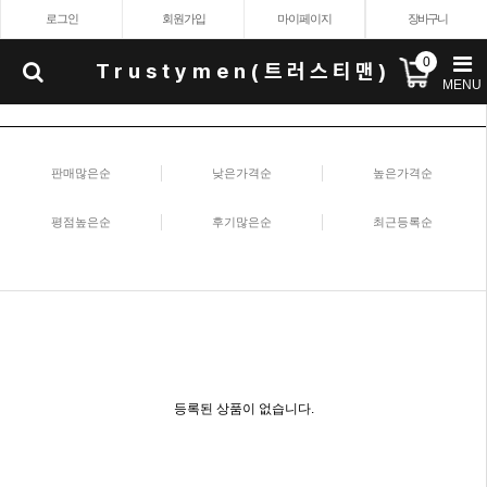
로그인
회원가입
마이페이지
장바구니
0
Trustymen(트러스티맨)
MENU
판매많은순
낮은가격순
높은가격순
평점높은순
후기많은순
최근등록순
등록된 상품이 없습니다.