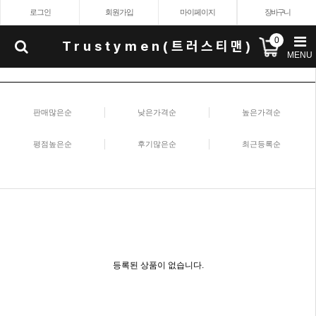
로그인
회원가입
마이페이지
장바구니
0
Trustymen(트러스티맨)
MENU
판매많은순
낮은가격순
높은가격순
평점높은순
후기많은순
최근등록순
등록된 상품이 없습니다.