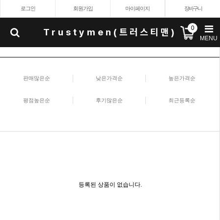
로그인
회원가입
마이페이지
장바구니
0
Trustymen(트러스티맨)
MENU
판매많은순
낮은가격순
높은가격순
평점높은순
후기많은순
최근등록순
등록된 상품이 없습니다.