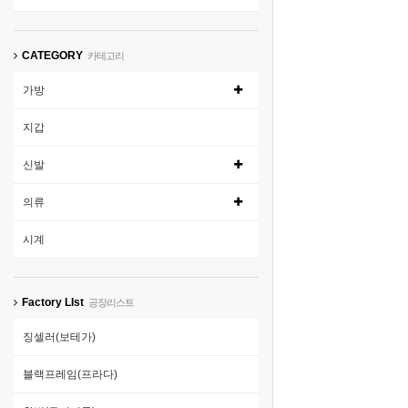
CATEGORY
카테고리
가방
지갑
신발
의류
시계
Factory LIst
공장리스트
징셀러(보테가)
블랙프레임(프라다)