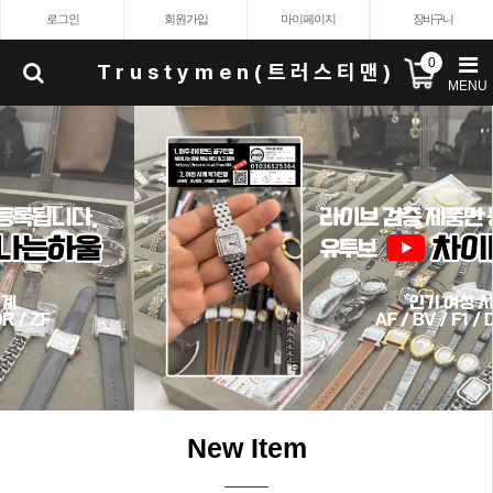
로그인
회원가입
마이페이지
장바구니
0
Trustymen(트러스티맨)
MENU
New Item