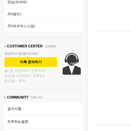
캔달(로에베)
JD(벨트)
JD(에르메스신발)
CUSTOMER CENTER
고객센터
궁금하신내용 물어보세요!
카톡 문의하기
월~금 오전10시~오후５시
토요일 오전10시~오후1시
일요일・휴무
COMMUNITY
커뮤니티
공지사항
자주하는질문