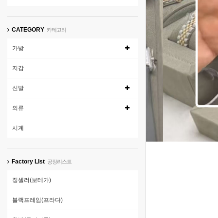
CATEGORY
카테고리
가방
지갑
신발
의류
1
시계
Factory LIst
공장리스트
징셀러(보테가)
블랙프레임(프라다)