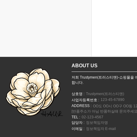
ABOUT US
저희 Trustymen(트러스티맨)-쇼핑몰
합니다.
상호명 :
Trustymen(트러스티맨)
123-45-67890
사업자등록번호 :
ADDRESS :
OO도 OO시 OO구 OO동 12
[반품주소가 아님 반품하실때 문의주세요
TEL :
02-123-4567
담당자 :
정보책임자명
이메일 :
정보책임자 E-mail