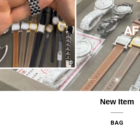
New Item
BAG