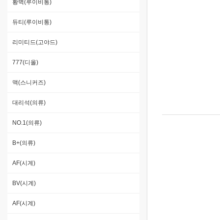
황벽(루이비통)
듀티(루이비통)
리미티드(고야드)
777(디올)
맥(스니커즈)
대리석(의류)
NO.1(의류)
B+(의류)
AF(시계)
BV(시계)
AF(시계)