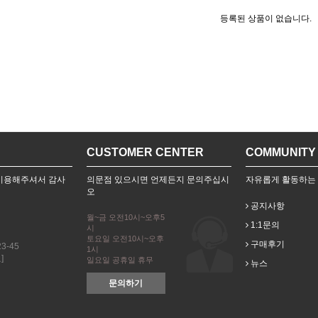
등록된 상품이 없습니다.
CUSTOMER CENTER
COMMUNITY
을 이용해주셔서 감사
의문점 있으시면 언제든지 문의주십시
자유롭게 활동하는
오
공지사항
월~금 오전10시~오후5
1:1문의
시
토요일 오전10시~오후
구매후기
3-45
1시
]
일요일 공휴일 휴무
뉴스
문의하기