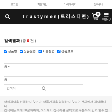
로그인
회원가입
마이페이지
장바구니
0
Trustymen(트러스티맨)
MENU
검색결과
(총
0
건 )
상품명
상품설명
기본설명
상품코드
원 ~
원
상세검색을 선택하지 않거나, 상품가격을 입력하지 않으면 전체에서 검색합니
다.
검색어는 최대 30글자까지, 여러개의 검색어를 공백으로 구분하여 입력 할수 있