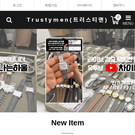
로그인
회원가입
마이페이지
장바구니
0
Trustymen(트러스티맨)
MENU
New Item