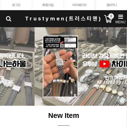
로그인
회원가입
마이페이지
장바구니
0
Trustymen(트러스티맨)
MENU
New Item