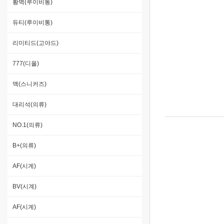
황벽(루이비통)
듀티(루이비통)
리미티드(고야드)
777(디올)
맥(스니커즈)
대리석(의류)
NO.1(의류)
B+(의류)
AF(시계)
BV(시계)
AF(시계)