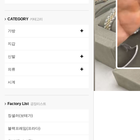
CATEGORY
카테고리
가방
지갑
신발
의류
1
시계
Factory LIst
공장리스트
징셀러(보테가)
블랙프레임(프라다)