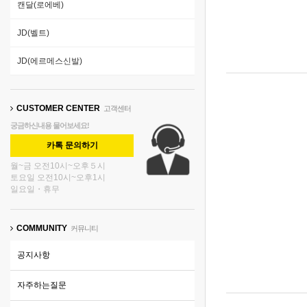
캔달(로에베)
JD(벨트)
JD(에르메스신발)
CUSTOMER CENTER
고객센터
궁금하신내용 물어보세요!
카톡 문의하기
월~금 오전10시~오후５시
토요일 오전10시~오후1시
일요일・휴무
COMMUNITY
커뮤니티
공지사항
자주하는질문