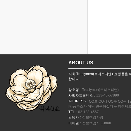
ABOUT US
저희 Trustymen(트러스티맨)-쇼핑몰
합니다.
상호명 :
Trustymen(트러스티맨)
123-45-67890
사업자등록번호 :
ADDRESS :
OO도 OO시 OO구 OO동 12
[반품주소가 아님 반품하실때 문의주세요
TEL :
02-123-4567
담당자 :
정보책임자명
이메일 :
정보책임자 E-mail