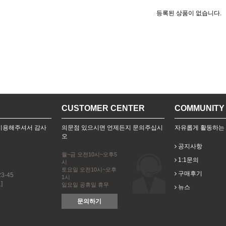
등록된 상품이 없습니다.
CUSTOMER CENTER
COMMUNITY
을 이용해주셔서 감사
의문점 있으시면 언제든지 문의주십시
자유롭게 활동하는
오
공지사항
월~금 오전10시~오후5
1:1문의
시
토요일 오전10시~오후
구매후기
3-45
1시
]
일요일 공휴일 휴무
뉴스
문의하기