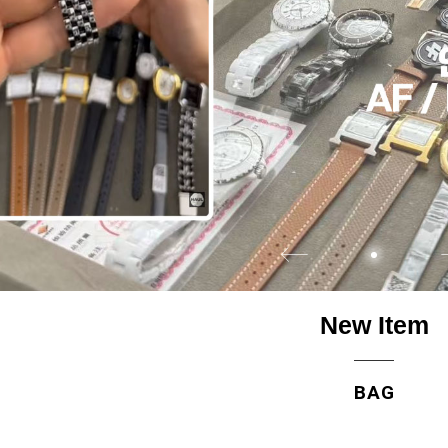
New Item
BAG