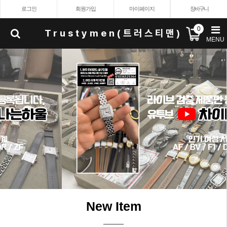
로그인
회원가입
마이페이지
장바구니
0
Trustymen(트러스티맨)
MENU
New Item