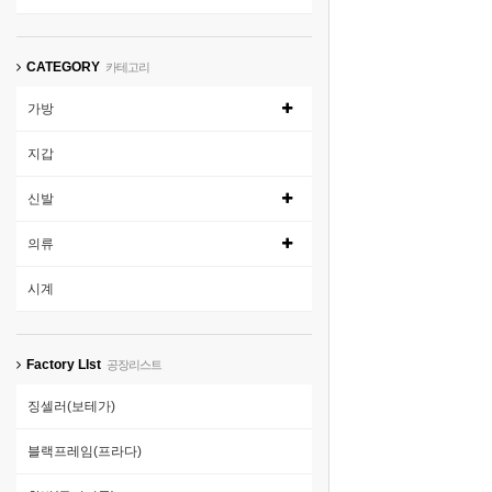
CATEGORY
카테고리
가방
지갑
신발
의류
시계
Factory LIst
공장리스트
징셀러(보테가)
블랙프레임(프라다)