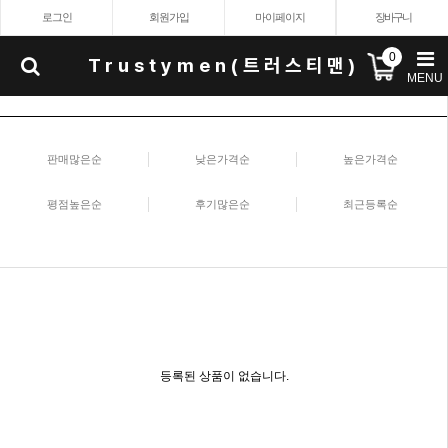
로그인
회원가입
마이페이지
장바구니
0
Trustymen(트러스티맨)
MENU
판매많은순
낮은가격순
높은가격순
평점높은순
후기많은순
최근등록순
등록된 상품이 없습니다.