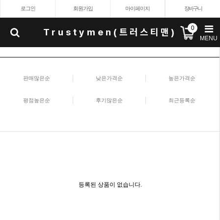
로그인
회원가입
마이페이지
장바구니
0
Trustymen(트러스티맨)
MENU
판매많은순
낮은가격순
높은가격순
평점높은순
후기많은순
최근등록순
등록된 상품이 없습니다.