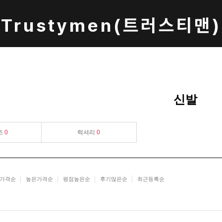
Trustymen(트러스티맨)
신발
즈
0
럭셔리
0
가격순
높은가격순
평점높은순
후기많은순
최근등록순