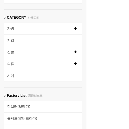
CATEGORY
카테고리
가방
지갑
신발
의류
시계
Factory LIst
공장리스트
징셀러(보테가)
블랙프레임(프라다)