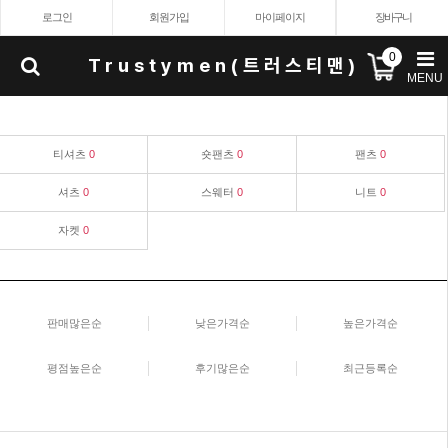
로그인
회원가입
마이페이지
장바구니
0
Trustymen(트러스티맨)
MENU
티셔츠
0
숏팬츠
0
팬츠
0
셔츠
0
스웨터
0
니트
0
자켓
0
판매많은순
낮은가격순
높은가격순
평점높은순
후기많은순
최근등록순