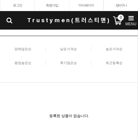
로그인
회원가입
마이페이지
장바구니
0
Trustymen(트러스티맨)
MENU
판매많은순
낮은가격순
높은가격순
평점높은순
후기많은순
최근등록순
등록된 상품이 없습니다.