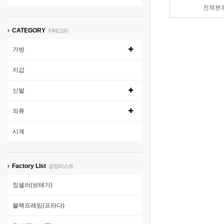
전체분
CATEGORY
카테고리
가방
지갑
신발
의류
시계
Factory LIst
공장리스트
징셀러(보테가)
블랙프레임(프라다)