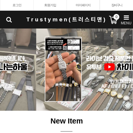
로그인
회원가입
마이페이지
장바구니
0
Trustymen(트러스티맨)
MENU
New Item